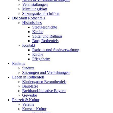
Veranstaltungen
Mitteilungsblatt
Sitzungsniederschriften
Die Stadt Rothenfels
Historisches
Stadtgeschichte
Kirche
Spital und Rathaus
Burg Rothenfels
Kontakt
Rathaus und Stadtverwaltung
Kirche
Pflegeheim
Rathaus
Stadtrat
Satzungen und Verordnungen
Leben in Rothenfels
Kindergarten Bergothenfels
Bauplätze
Breitband-Initiative Bayern
Gewerbe
Freizeit & Kultur
Vereine
Kunst + Kultur