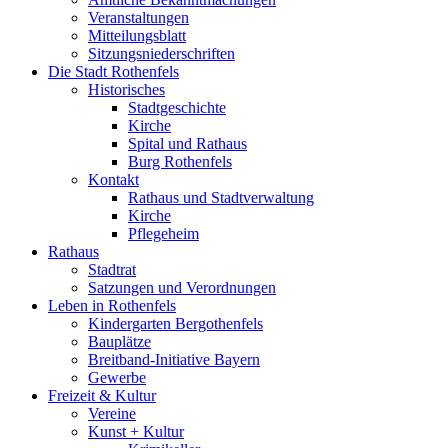
Veranstaltungen
Mitteilungsblatt
Sitzungsniederschriften
Die Stadt Rothenfels
Historisches
Stadtgeschichte
Kirche
Spital und Rathaus
Burg Rothenfels
Kontakt
Rathaus und Stadtverwaltung
Kirche
Pflegeheim
Rathaus
Stadtrat
Satzungen und Verordnungen
Leben in Rothenfels
Kindergarten Bergothenfels
Bauplätze
Breitband-Initiative Bayern
Gewerbe
Freizeit & Kultur
Vereine
Kunst + Kultur